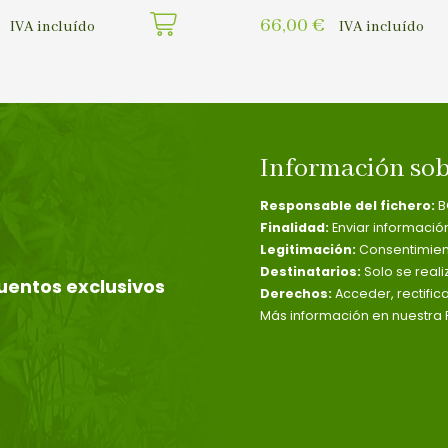
66,00
€
IVA incluído
IVA incluído
Información sob
Responsable del fichero:
B
Finalidad:
Enviar informació
Legitimación:
Consentimient
Destinatarios:
Solo se reali
uentos exclusivos
Derechos:
Acceder, rectific
Más información en nuestra P