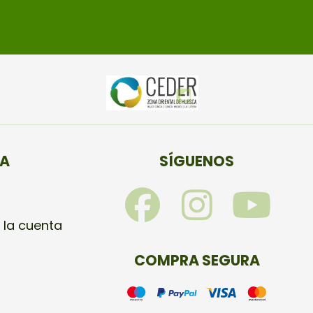
TA
SÍGUENOS
F
I
Y
a
n
o
 la cuenta
c
s
u
COMPRA SEGURA
e
t
t