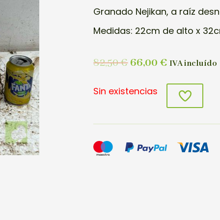
Granado Nejikan, a raíz des
Medidas: 22cm de alto x 32c
82,50
€
66,00
€
IVA incluído
Sin existencias