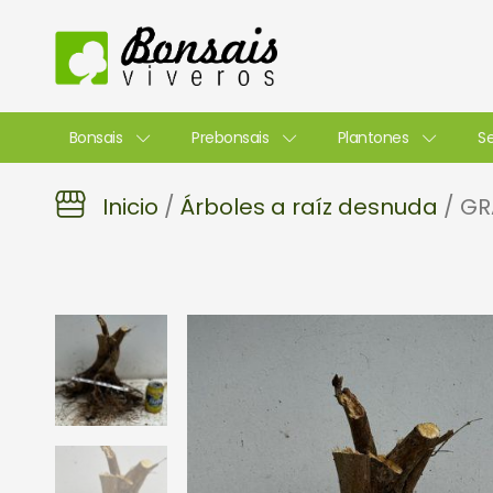
Ir
al
contenido
Bonsais
Prebonsais
Plantones
Se
Inicio
/
Árboles a raíz desnuda
/ GR