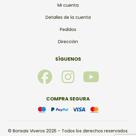
Mi cuenta
Detalles de la cuenta
Pedidos
Dirección
SÍGUENOS
F
I
Y
a
n
o
c
s
u
COMPRA SEGURA
e
t
t
b
a
u
© Bonsais Viveros 2026 – Todos los derechos reservados.