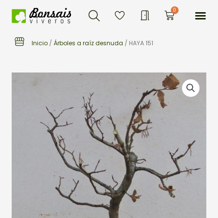
Buscar
Ir
Me
0
Carrito
al
contenido
Inicio
/
Árboles a raíz desnuda
/ HAYA 151