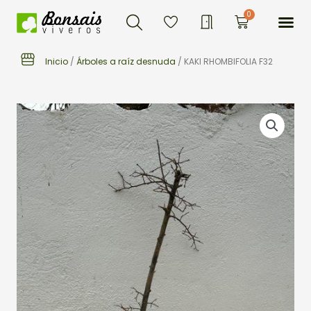
Buscar
Ir
Me
0
Carrito
al
contenido
Inicio
/
Árboles a raíz desnuda
/ KAKI RHOMBIFOLIA F32