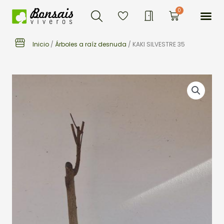
Buscar
Ir
Me
0
Carrito
al
contenido
Inicio
/
Árboles a raíz desnuda
/ KAKI SILVESTRE 35