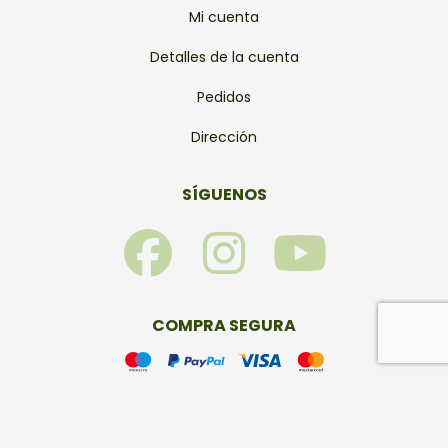
Mi cuenta
Detalles de la cuenta
Pedidos
Dirección
SÍGUENOS
F
I
Y
a
n
o
c
s
u
COMPRA SEGURA
e
t
t
b
a
u
© Bonsais Viveros 2026 – Todos los derechos reservados.