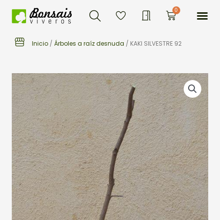
Buscar
Ir
Me
0
Carrito
al
contenido
Inicio
/
Árboles a raíz desnuda
/ KAKI SILVESTRE 92