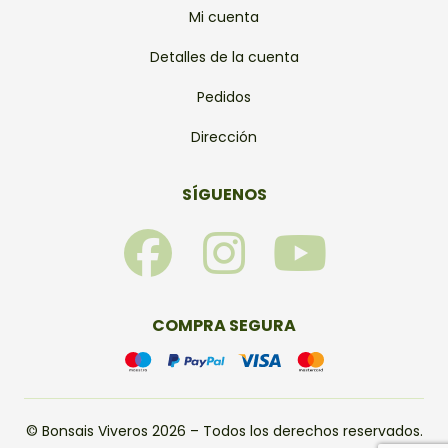
Mi cuenta
Detalles de la cuenta
Pedidos
Dirección
SÍGUENOS
F
I
Y
a
n
o
c
s
u
COMPRA SEGURA
e
t
t
b
a
u
© Bonsais Viveros 2026 – Todos los derechos reservados.