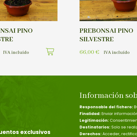
NSAI PINO
PREBONSAI PINO
STRE
SILVESTRE
66,00
€
IVA incluído
IVA incluído
Información sob
Responsable del fichero:
B
Finalidad:
Enviar informació
Legitimación:
Consentimient
Destinatarios:
Solo se reali
uentos exclusivos
Derechos:
Acceder, rectific