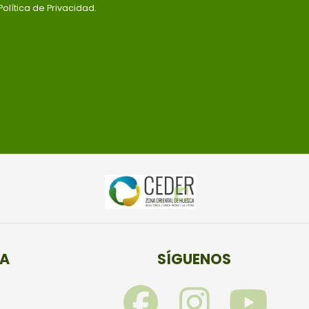
olítica de Privacidad.
TA
SÍGUENOS
F
I
Y