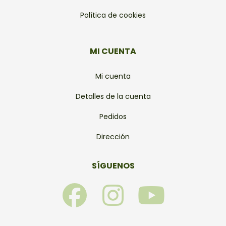
Política de cookies
MI CUENTA
Mi cuenta
Detalles de la cuenta
Pedidos
Dirección
SÍGUENOS
F
I
Y
a
n
o