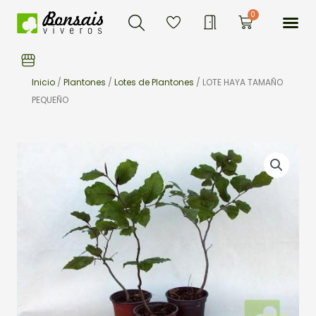
Buscar
Ir
Me
0
Carrito
al
contenido
Inicio
/
Plantones
/
Lotes de Plantones
/ LOTE HAYA TAMAÑO
PEQUEÑO