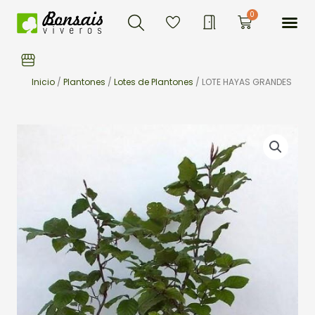
Buscar
Ir
Me
0
Carrito
al
contenido
Inicio
/
Plantones
/
Lotes de Plantones
/ LOTE HAYAS GRANDES