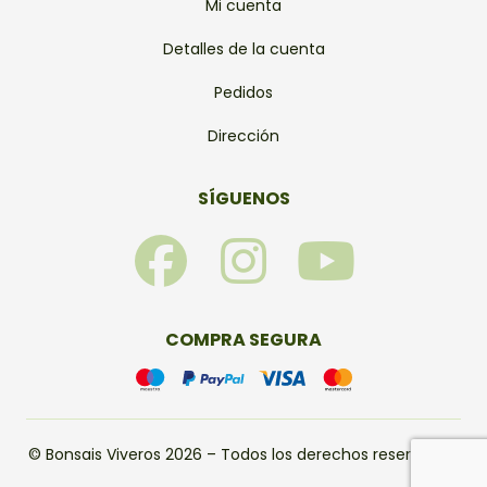
Mi cuenta
Detalles de la cuenta
Pedidos
Dirección
SÍGUENOS
F
I
Y
a
n
o
c
s
u
COMPRA SEGURA
e
t
t
b
a
u
© Bonsais Viveros 2026 – Todos los derechos reservados.