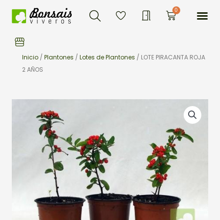
Buscar
Ir
Me
0
Carrito
al
contenido
Inicio
/
Plantones
/
Lotes de Plantones
/ LOTE PIRACANTA ROJA
2 AÑOS