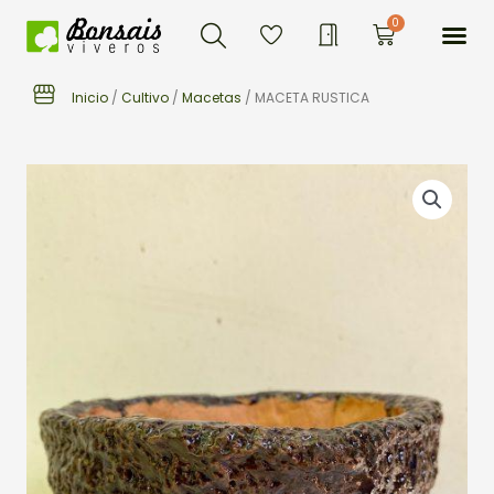
Buscar
Ir
Me
0
Carrito
al
contenido
Inicio
/
Cultivo
/
Macetas
/ MACETA RUSTICA