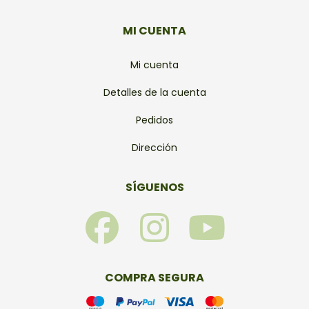
MI CUENTA
Mi cuenta
Detalles de la cuenta
Pedidos
Dirección
SÍGUENOS
F
I
Y
a
n
o
c
s
u
COMPRA SEGURA