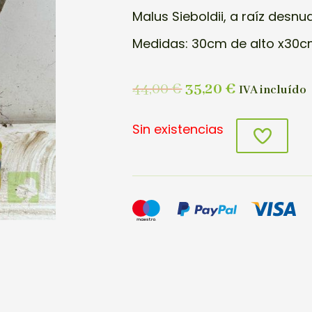
Malus Sieboldii, a raíz desnu
Medidas: 30cm de alto x30cm
44,00
€
35,20
€
IVA incluído
Sin existencias