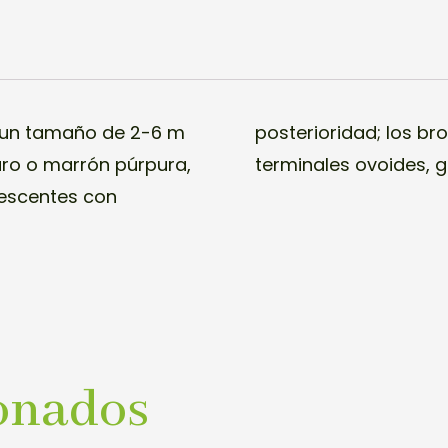
a un tamaño de 2-6 m
ra, las escalas de
uro o marrón púrpura,
terminales ovoides, g
rescentes con
onados