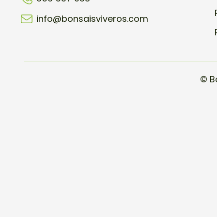
info@bonsaisviveros.com
© B