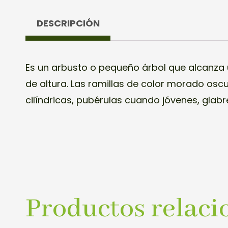
DESCRIPCIÓN
Es un arbusto o pequeño árbol que alcanz
posterioridad; los brotes marrón púrpu
de altura. Las ramillas de color morado osc
cilíndricas, pubérulas cuando jóvenes, glab
Productos relaci