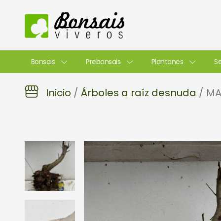
Ir
al
contenido
Bonsais
Prebonsais
Plantones
Se
Inicio
/
Árboles a raíz desnuda
/ MA