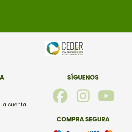
TA
SÍGUENOS
F
I
Y
a
n
o
 la cuenta
c
s
u
COMPRA SEGURA