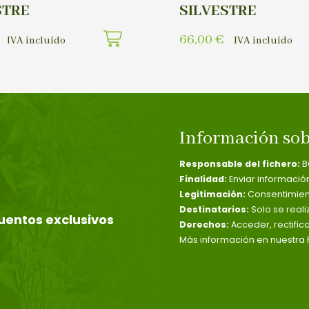
STRE
SILVESTRE
66,00
€
IVA incluído
IVA incluído
Información sob
Responsable del fichero:
B
Finalidad:
Enviar informació
Legitimación:
Consentimient
Destinatarios:
Solo se reali
uentos exclusivos
Derechos:
Acceder, rectific
Más información en nuestra P