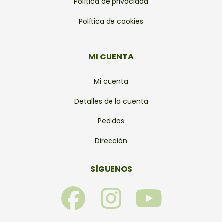
Política de privacidad
Política de cookies
MI CUENTA
Mi cuenta
Detalles de la cuenta
Pedidos
Dirección
SÍGUENOS
F
I
Y
a
n
o