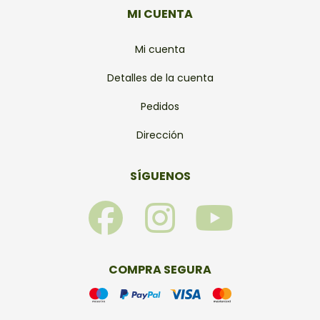
MI CUENTA
Mi cuenta
Detalles de la cuenta
Pedidos
Dirección
SÍGUENOS
F
I
Y
a
n
o
c
s
u
COMPRA SEGURA
e
t
t