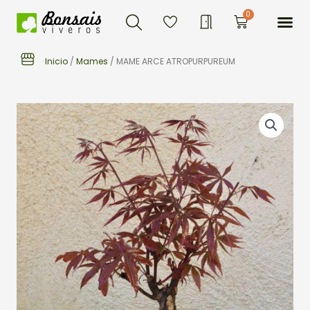
Buscar
Ir
Me
0
Carrito
al
contenido
Inicio
/
Mames
/ MAME ARCE ATROPURPUREUM