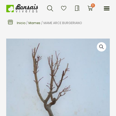
Buscar
Ir
Me
0
Carrito
al
contenido
Inicio
/
Mames
/ MAME ARCE BURGERIANO