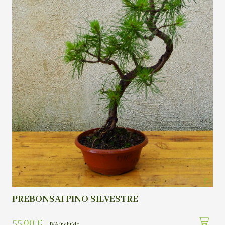
PREBONSAI PINO SILVESTRE
55,00
€
IVA incluído