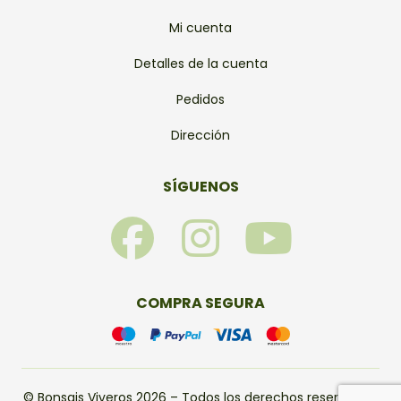
Mi cuenta
Detalles de la cuenta
Pedidos
Dirección
SÍGUENOS
F
I
Y
a
n
o
c
s
u
COMPRA SEGURA
e
t
t
© Bonsais Viveros 2026 – Todos los derechos reservados.