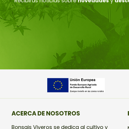
Recibirás noticias sobre
novedades
y
desc
ACERCA DE NOSOTROS
Bonsais Viveros se dedica al cultivo y