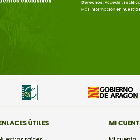
uentos exclusivos
Derechos:
Acceder, rectific
Más información en nuestra P
ENLACES ÚTILES
MI CUEN
Nuestras raíces
Mi cuenta