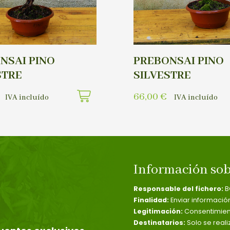
NSAI PINO
PREBONSAI PINO
STRE
SILVESTRE
66,00
€
IVA incluído
IVA incluído
Información sob
Responsable del fichero:
B
Finalidad:
Enviar informació
Legitimación:
Consentimient
Destinatarios:
Solo se reali