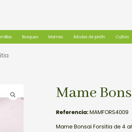
millas
Bosques
Mames
Árboles de jardín
Cultivo
tia
Mame Bonsa
Referencia:
MAMFORS4009
Mame Bonsai Forsitia de 4 a