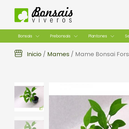
Ir
al
contenido
Bonsais
Prebonsais
Plantones
Se
Inicio
/
Mames
/ Mame Bonsai Forsi