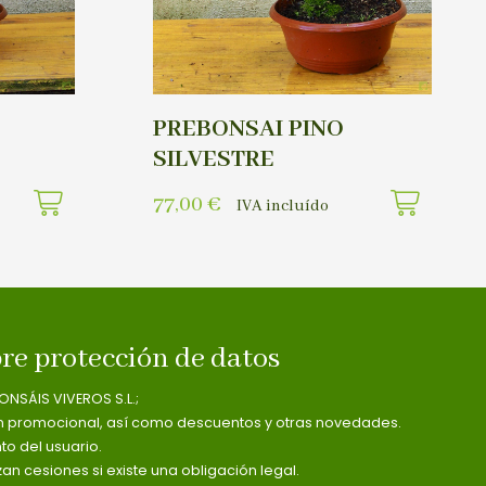
PREBONSAI PINO
SILVESTRE
77,00
€
IVA incluído
re protección de datos
ONSÁIS VIVEROS S.L.;
n promocional, así como descuentos y otras novedades.
o del usuario.
zan cesiones si existe una obligación legal.