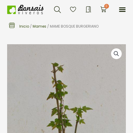
Buscar
Ir
Me
0
Carrito
al
contenido
Inicio
/
Mames
/ MAME BOSQUE BURGERIANO