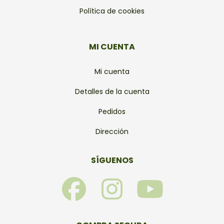
Política de cookies
MI CUENTA
Mi cuenta
Detalles de la cuenta
Pedidos
Dirección
SÍGUENOS
F
I
Y
a
n
o