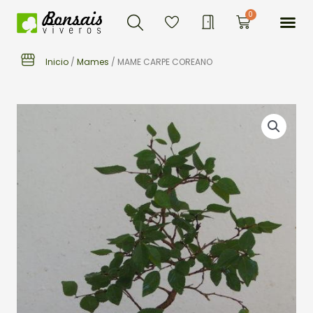
Buscar
Ir
Me
0
Carrito
al
contenido
Inicio
/
Mames
/ MAME CARPE COREANO