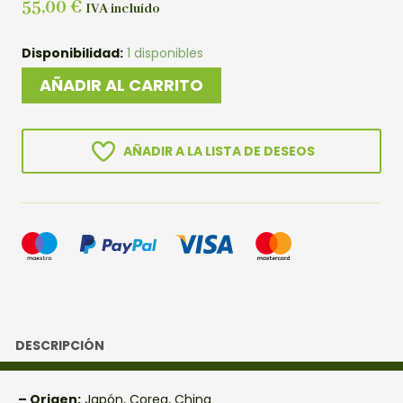
55,00
€
IVA incluído
MAME
Disponibilidad:
1 disponibles
CARPE
AÑADIR AL CARRITO
COREANO
cantidad
AÑADIR A LA LISTA DE DESEOS
DESCRIPCIÓN
– Origen:
Japón, Corea, China