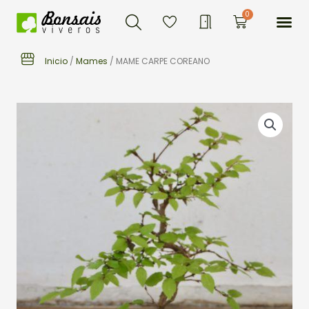
Buscar
Ir
Me
0
Carrito
al
contenido
Inicio
/
Mames
/ MAME CARPE COREANO