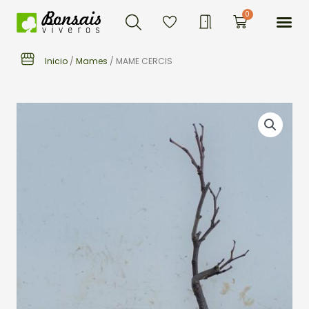
Buscar
Ir
Me
0
Carrito
al
contenido
Inicio
/
Mames
/ MAME CERCIS