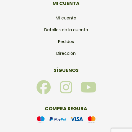
MI CUENTA
Mi cuenta
Detalles de la cuenta
Pedidos
Dirección
SÍGUENOS
F
I
Y
a
n
o
c
s
u
COMPRA SEGURA
e
t
t