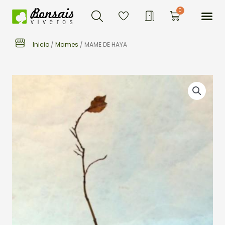
Buscar
Ir
Me
0
Carrito
al
contenido
Inicio
/
Mames
/ MAME DE HAYA