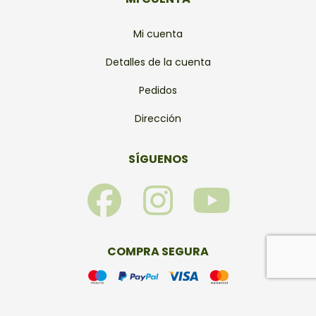
Mi cuenta
Detalles de la cuenta
Pedidos
Dirección
SÍGUENOS
F
I
Y
a
n
o
c
s
u
COMPRA SEGURA
e
t
t