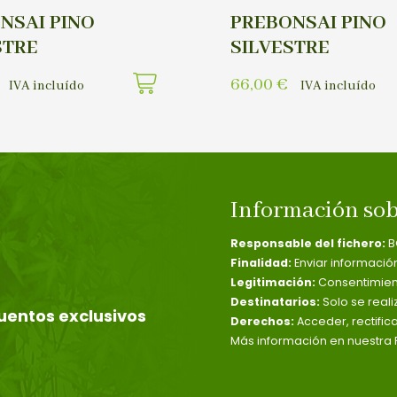
NSAI PINO
PREBONSAI PINO
STRE
SILVESTRE
66,00
€
IVA incluído
IVA incluído
Información sob
Responsable del fichero:
B
Finalidad:
Enviar informació
Legitimación:
Consentimient
Destinatarios:
Solo se reali
uentos exclusivos
Derechos:
Acceder, rectific
Más información en nuestra P