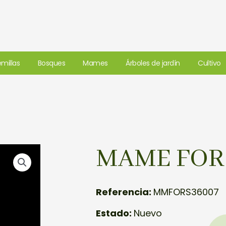
millas
Bosques
Mames
Árboles de jardín
Cultivo
MAME FOR
Referencia:
MMFORS36007
Estado:
Nuevo