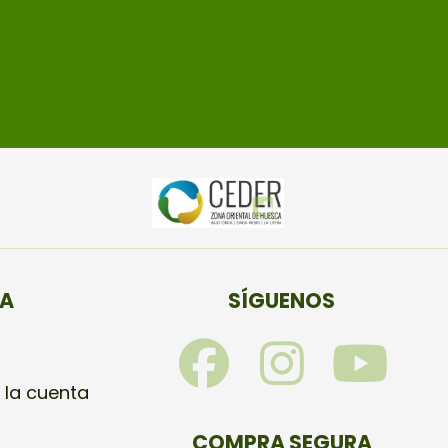
TA
SÍGUENOS
F
I
Y
a
n
o
 la cuenta
COMPRA SEGURA