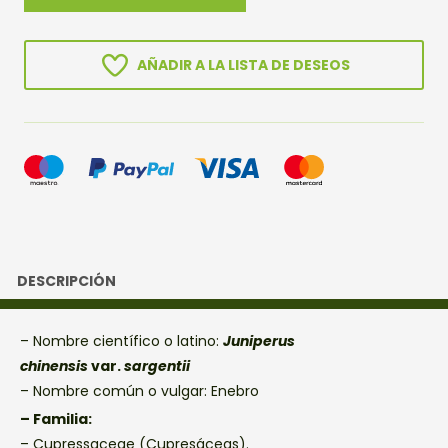
SARGENTII
cantidad
AÑADIR A LA LISTA DE DESEOS
DESCRIPCIÓN
– Nombre científico o latino:
Juniperus
chinensis
var.
sargentii
– Nombre común o vulgar: Enebro
– Familia:
– Cupressaceae (Cupresáceas).