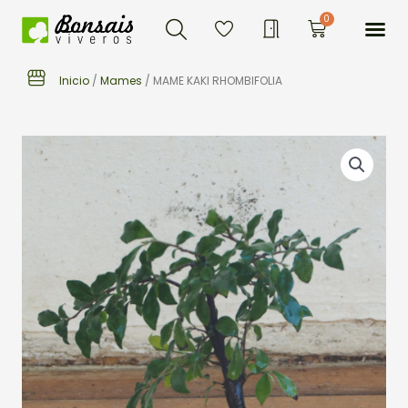
Buscar
Ir
Me
0
Carrito
al
contenido
Inicio
/
Mames
/ MAME KAKI RHOMBIFOLIA