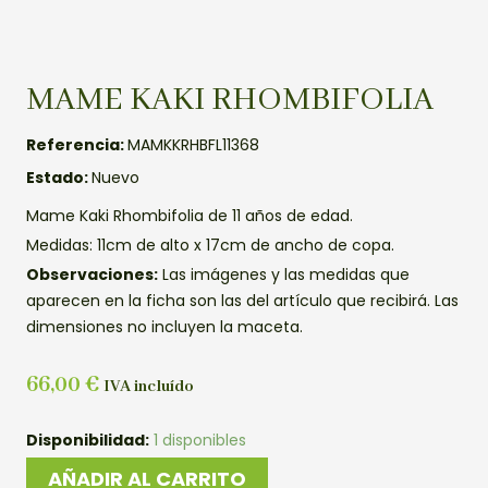
MAME KAKI RHOMBIFOLIA
Referencia:
MAMKKRHBFL11368
Estado:
Nuevo
Mame Kaki Rhombifolia de 11 años de edad.
Medidas: 11cm de alto x 17cm de ancho de copa.
Observaciones:
Las imágenes y las medidas que
aparecen en la ficha son las del artículo que recibirá. Las
dimensiones no incluyen la maceta.
66,00
€
IVA incluído
MAME
Disponibilidad:
1 disponibles
KAKI
AÑADIR AL CARRITO