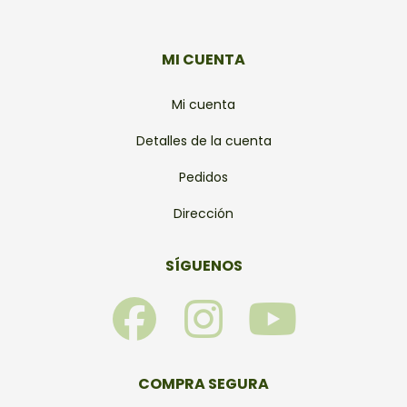
MI CUENTA
Mi cuenta
Detalles de la cuenta
Pedidos
Dirección
SÍGUENOS
F
I
Y
a
n
o
c
s
u
COMPRA SEGURA