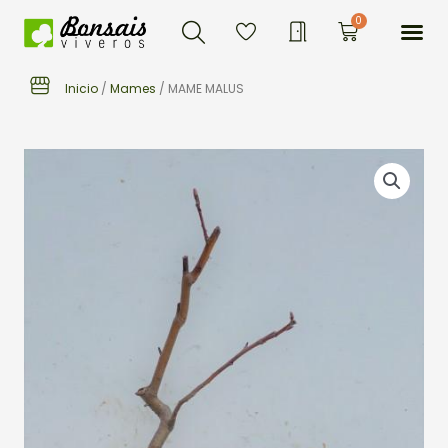
Buscar
Ir
Me
0
Carrito
al
contenido
Inicio
/
Mames
/ MAME MALUS