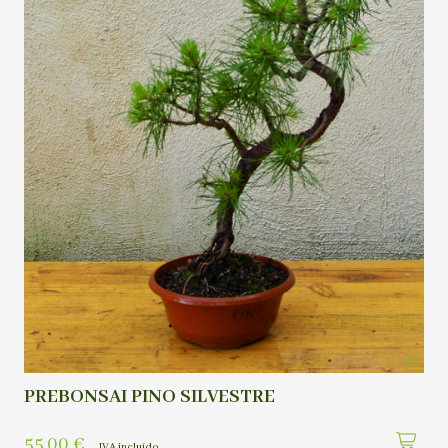
PREBONSAI PINO SILVESTRE
55,00
€
IVA incluído