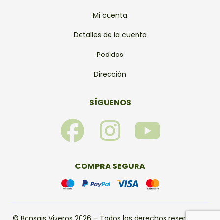
Mi cuenta
Detalles de la cuenta
Pedidos
Dirección
SÍGUENOS
F
I
Y
a
n
o
c
s
u
COMPRA SEGURA
e
t
t
© Bonsais Viveros 2026 – Todos los derechos reservados.