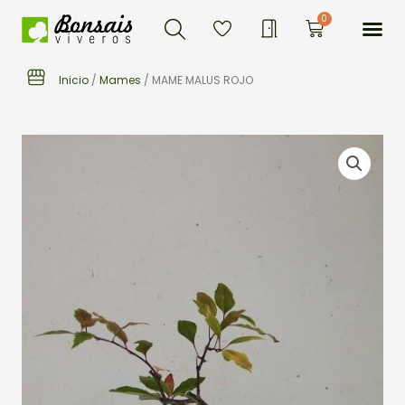
Buscar
Ir
Me
0
Carrito
al
contenido
Inicio
/
Mames
/ MAME MALUS ROJO