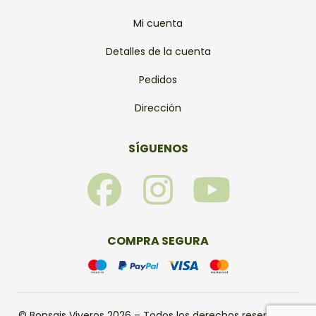
Mi cuenta
Detalles de la cuenta
Pedidos
Dirección
SÍGUENOS
F
I
Y
a
n
o
c
s
u
COMPRA SEGURA
e
t
t
© Bonsais Viveros 2026 – Todos los derechos reservados.