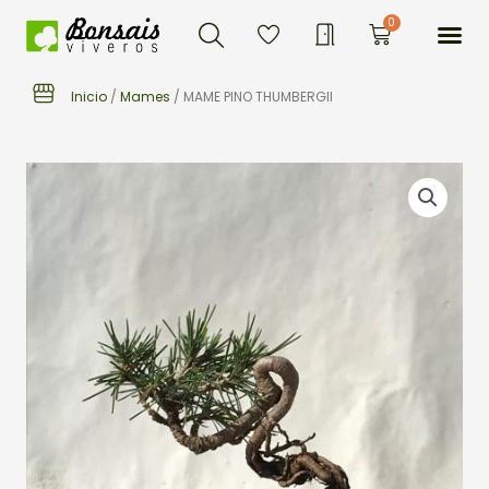
Buscar
Ir
Me
0
Carrito
al
contenido
Inicio
/
Mames
/ MAME PINO THUMBERGII