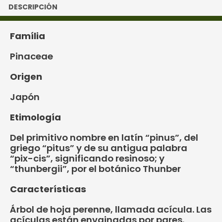
DESCRIPCIÓN
Família
Pinaceae
Origen
Japón
Etimología
Del primitivo nombre en latín “pinus”, del
griego “pitus” y de su antigua palabra
“pix-cis”, significando resinoso; y
“thunbergii”, por el botánico Thunber
Características
Árbol de hoja perenne, llamada acícula. Las
acículas están envainadas por pares.