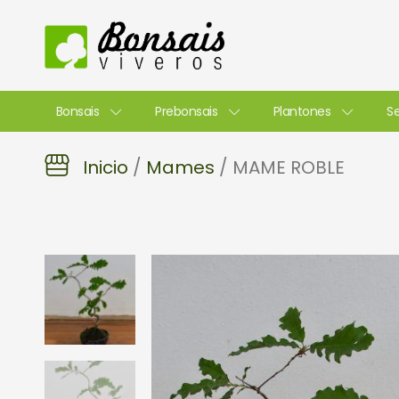
Ir
al
contenido
Bonsais
Prebonsais
Plantones
Se
Inicio
/
Mames
/ MAME ROBLE