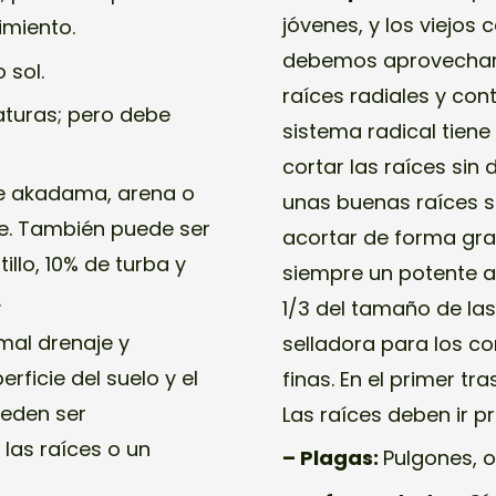
jóvenes, y los viejos
imiento.
debemos aprovechar p
 sol.
raíces radiales y cont
aturas; pero debe
sistema radical tiene
cortar las raíces si
de akadama, arena o
unas buenas raíces su
le. También puede ser
acortar de forma gra
llo, 10% de turba y
siempre un potente a
.
1/3 del tamaño de las
mal drenaje y
selladora para los co
rficie del suelo y el
finas. En el primer t
ueden ser
Las raíces deben ir p
 las raíces o un
– Plagas:
Pulgones, o