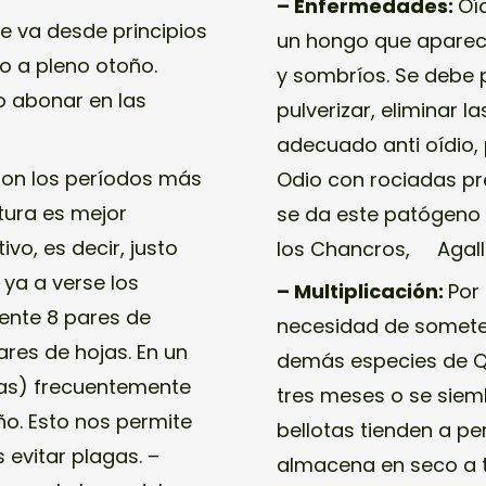
– Enfermedades:
Oí
e va desde principios
un hongo que aparec
o a pleno otoño.
y sombríos. Se debe p
o abonar en las
pulverizar, eliminar l
adecuado anti oídio, 
, son los períodos más
Odio con rociadas pre
tura es mejor
se da este patógeno
ivo, es decir, justo
los Chancros, Agallas
 ya a verse los
– Multiplicación:
Por
nte 8 pares de
necesidad de someterl
res de hojas. En un
demás especies de Qu
tas) frecuentemente
tres meses o se siem
ño. Esto nos permite
bellotas tienden a pe
evitar plagas. –
almacena en seco a 