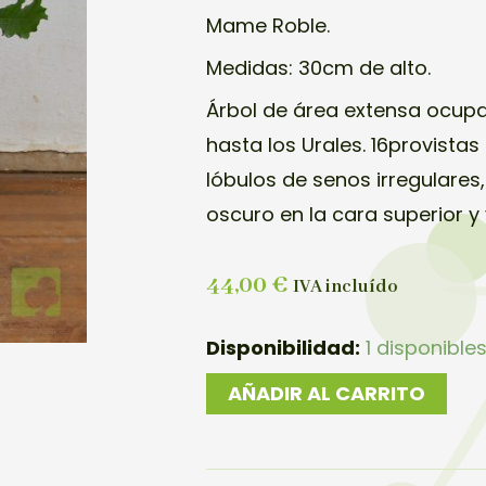
Mame Roble.
Medidas: 30cm de alto.
Árbol de área extensa ocupa
hasta los Urales. 16provista
lóbulos de senos irregulares
oscuro en la cara superior y 
44,00
€
IVA incluído
MAME
Disponibilidad:
1 disponible
ROBLE
AÑADIR AL CARRITO
cantidad