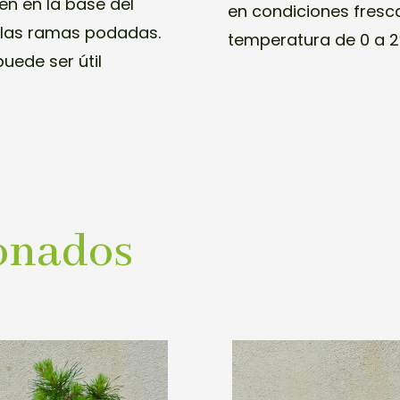
en en la base del
en condiciones fresc
e las ramas podadas.
temperatura de 0 a 2
uede ser útil
onados