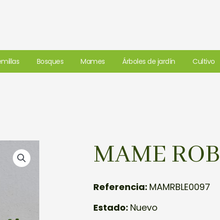
millas
Bosques
Mames
Árboles de jardín
Cultivo
MAME ROB
Referencia:
MAMRBLE0097
Estado:
Nuevo