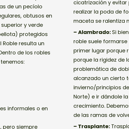
cicatrización y evit
tas de un pecíolo
realizar la poda de f
egulares, obtusos en
maceta se ralentiza 
 superior y verde
– Alambrado:
Si bien
bellota) protegidos
roble suele formarse
l Roble resulta un
primer lugar porque 
Dentro de los robles
porque la rigidez de 
a tenemos:
problemática de dobl
alcanzado un cierto 
invierno/principios d
Norte) e ir dándole l
crecimiento. Debemos
les informales o en
de las ramas de volver
– Trasplante:
Traspl
s, pero siempre