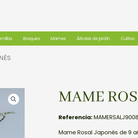
millas
Bosques
Mames
Árboles de jardín
Cultivo
NÉS
MAME ROS
Referencia:
MAMERSALJ900
Mame Rosal Japonés de 9 año