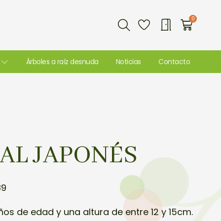
Buscar
0
Carri
Árboles a raíz desnuda
Noticias
Contacto
AL JAPONÉS
89
s de edad y una altura de entre 12 y 15cm.