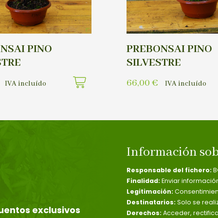
NSAI PINO
PREBONSAI PINO
STRE
SILVESTRE
66,00
€
IVA incluído
IVA incluído
Información sob
Responsable del fichero:
B
Finalidad:
Enviar informació
Legitimación:
Consentimient
Destinatarios:
Solo se reali
uentos exclusivos
Derechos:
Acceder, rectific