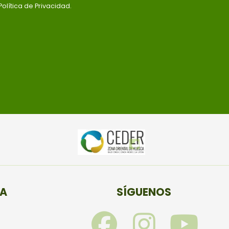
olítica de Privacidad.
TA
SÍGUENOS
F
I
Y