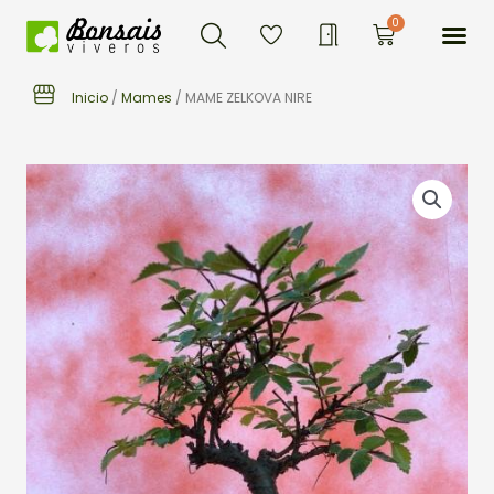
Buscar
Ir
Me
0
Carrito
al
contenido
Inicio
/
Mames
/ MAME ZELKOVA NIRE