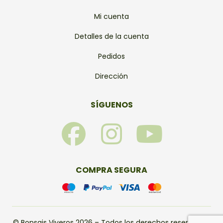
Mi cuenta
Detalles de la cuenta
Pedidos
Dirección
SÍGUENOS
F
I
Y
a
n
o
c
s
u
COMPRA SEGURA
e
t
t
© Bonsais Viveros 2026 – Todos los derechos reservados.