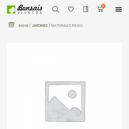
Buscar
Ir
Me
0
Carrito
al
contenido
Inicio
/
JARDINES
/ MATERIALES RIEGO