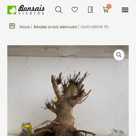
Buscar
Ir
Me
0
Carrito
al
contenido
Inicio
/
Árboles a raíz desnuda
/ OLMO MINOR 115