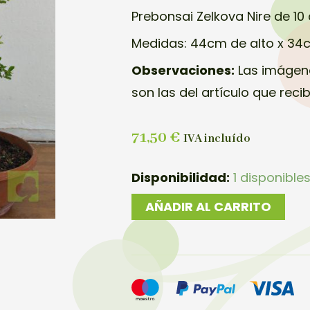
Prebonsai Zelkova Nire de 10
Medidas: 44cm de alto x 34
Observaciones:
Las imágene
son las del artículo que reci
71,50
€
IVA incluído
PEBONSAI
Disponibilidad:
1 disponible
ZELKOVA
AÑADIR AL CARRITO
NIRE
cantidad