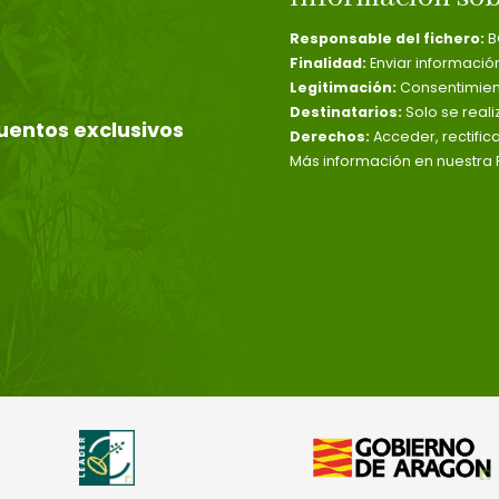
Responsable del fichero:
B
Finalidad:
Enviar informació
Legitimación:
Consentimient
Destinatarios:
Solo se reali
uentos exclusivos
Derechos:
Acceder, rectific
Más información en nuestra P