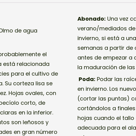
Abonado:
Una vez ca
verano/mediados de 
 Olmo de agua
invierno, si está a u
semanas a partir de
 probablemente el
antes de empezar a a
sa está relacionada
la maduración de las 
ies para el cultivo de
Poda:
Podar las raíc
 Su corteza lisa se
en invierno. Los nue
z. Hojas ovales, con
(cortar las puntas) c
pecíolo corto, de
cortándolos a finales
laras en la inferior.
hojas cuando el tall
utos son leñosos y
adecuada para el ala
dades en gran número