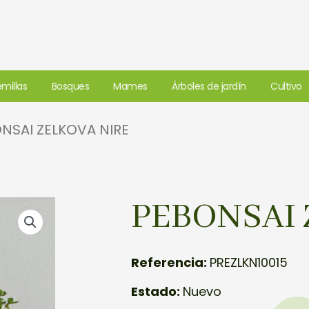
millas
Bosques
Mames
Árboles de jardín
Cultivo
NSAI ZELKOVA NIRE
PEBONSAI 
Referencia:
PREZLKN10015
Estado:
Nuevo