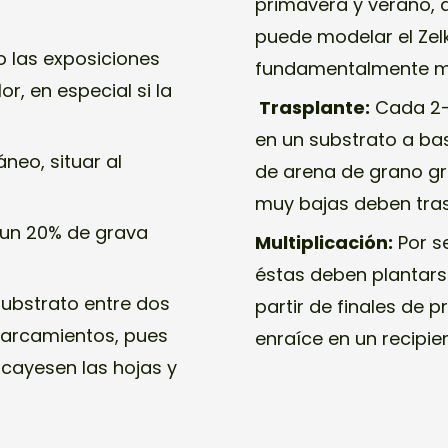
primavera y verano,
puede modelar el Zel
o las exposiciones
fundamentalmente me
, en especial si la
Trasplante:
Cada 2-3
en un substrato a ba
neo, situar al
de arena de grano gr
muy bajas deben tras
un 20% de grava
Multiplicación:
Por s
éstas deben plantars
substrato entre dos
partir de finales de 
charcamientos, pues
enraíce en un recipie
 cayesen las hojas y