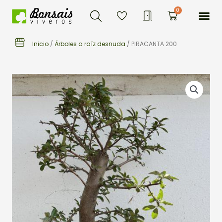
Buscar
Ir
Me
0
Carrito
al
contenido
Inicio
/
Árboles a raíz desnuda
/ PIRACANTA 200