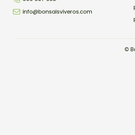
info@bonsaisviveros.com
© B