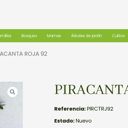
millas
Bosques
Mames
Árboles de jardín
Cultivo
RACANTA ROJA 92
PIRACANTA
Referencia:
PIRCTRJ92
Estado:
Nuevo