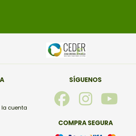
TA
SÍGUENOS
F
I
Y
a
n
o
 la cuenta
c
s
u
COMPRA SEGURA