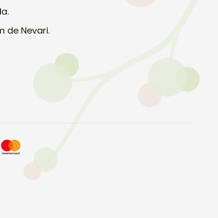
da.
m de Nevari.