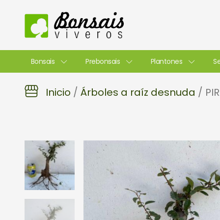
Ir
al
contenido
Bonsais
Prebonsais
Plantones
Se
Inicio
/
Árboles a raíz desnuda
/ PI