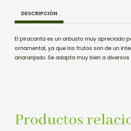
DESCRIPCIÓN
El piracanta es un arbusto muy apreciado 
perfecto para crear barreras y tapar superfic
ornamental, ya que los frutos son de un int
anaranjado. Se adapta muy bien a diversos s
Productos relaci