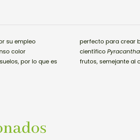
por su empleo
ies. El nombre
enso color
científico
Pyracantha
uelos, por lo que es
frutos, semejante al c
onados