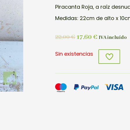
Piracanta Roja, a raíz desnu
Medidas: 22cm de alto x 10c
22,00
€
17,60
€
IVA incluído
Sin existencias