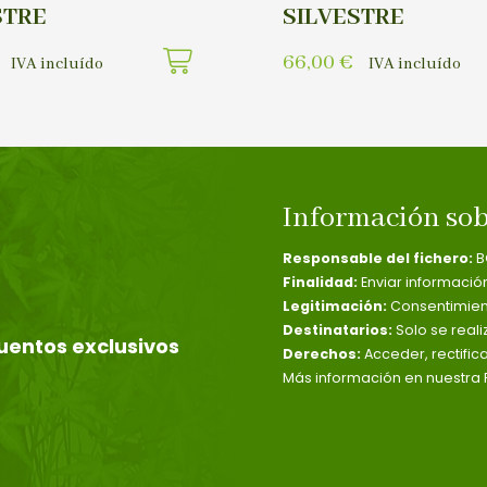
STRE
SILVESTRE
66,00
€
IVA incluído
IVA incluído
Información sob
Responsable del fichero:
B
Finalidad:
Enviar informació
Legitimación:
Consentimient
Destinatarios:
Solo se reali
uentos exclusivos
Derechos:
Acceder, rectific
Más información en nuestra P