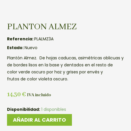
PLANTON ALMEZ
Referencia:
PLALMZ3A
Estado:
Nuevo
Plantón Almez. De hojas caducas, asimétricas oblicuas y
de bordes lisos en la base y dentados en el resto de
color verde oscuro por haz y grises por envés y
frutos de color violeta oscuro.
14,30
€
IVA incluído
PLANTON
Disponibilidad:
1 disponibles
ALMEZ
AÑADIR AL CARRITO
cantidad