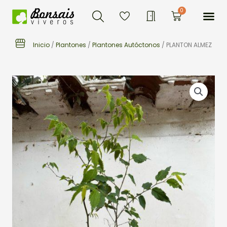
Buscar
Ir
Me
0
Carrito
al
contenido
Inicio
/
Plantones
/
Plantones Autóctonos
/ PLANTON ALMEZ