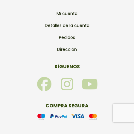
Mi cuenta
Detalles de la cuenta
Pedidos
Dirección
SÍGUENOS
F
I
Y
a
n
o
c
s
u
COMPRA SEGURA
e
t
t