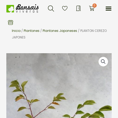
Buscar
Ir
Me
0
Carrito
al
contenido
Inicio
/
Plantones
/
Plantones Japoneses
/ PLANTON CEREZO
JAPONES