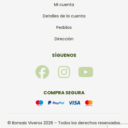
Mi cuenta
Detalles de la cuenta
Pedidos
Dirección
SÍGUENOS
F
I
Y
a
n
o
c
s
u
COMPRA SEGURA
e
t
t
b
a
u
© Bonsais Viveros 2026 – Todos los derechos reservados.