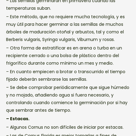
– Las semillas germinarán en primavera cuando las
temperaturas suban.
– Este método, que no requiere mucha tecnología, y es
muy útil para hacer germinar a las semillas de muchos
árboles de maduración otoñal y arbustos, tal y como el
Berberis vulgaris, Syringa vulgaris, Viburnum y rosas.
– Otra forma de estratificar es en arena o turba en un
recipiente cerrado o una bolsa de plástico dentro del
frigorífico durante como mínimo un mes y medio.
– En cuanto empiecen a brotar o transcurrido el tiempo
fijado deberán sembrarse las semillas.
– Se debe comprobar periódicamente que sigue húmedo
y no mojado, añadiendo agua si fuera necesario, y
controlando cuando comience la germinación por si hay
que sembrar antes de tiempo.
– Estacas.
– Algunos Cornus no son difíciles de iniciar por estacas.
– Las de Cornus florida es mejor tomarlas a fines de