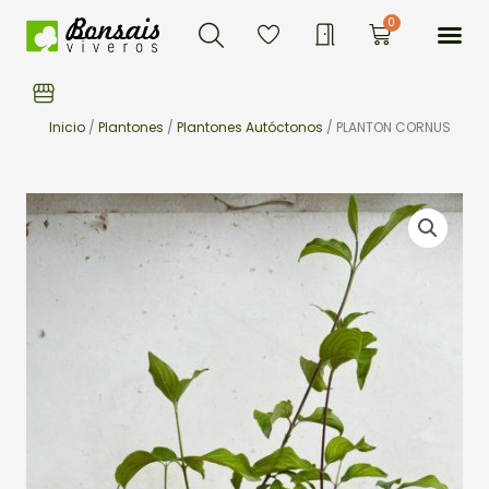
Buscar
Ir
Me
0
Carrito
al
contenido
Inicio
/
Plantones
/
Plantones Autóctonos
/ PLANTON CORNUS