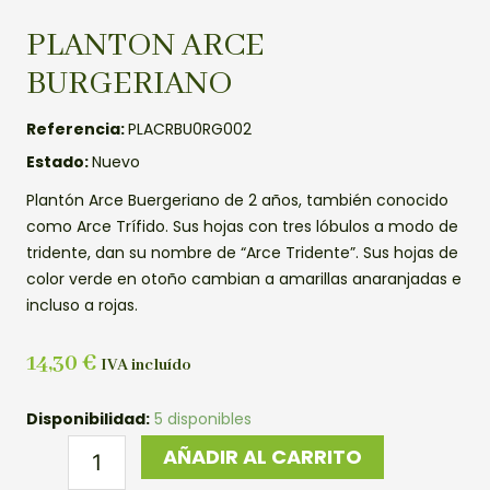
PLANTON ARCE
BURGERIANO
Referencia:
PLACRBU0RG002
Estado:
Nuevo
Plantón Arce Buergeriano de 2 años, también conocido
como Arce Trífido. Sus hojas con tres lóbulos a modo de
tridente, dan su nombre de “Arce Tridente”. Sus hojas de
color verde en otoño cambian a amarillas anaranjadas e
incluso a rojas.
14,30
€
IVA incluído
PLANTON
Disponibilidad:
5 disponibles
ARCE
AÑADIR AL CARRITO
BURGERIANO