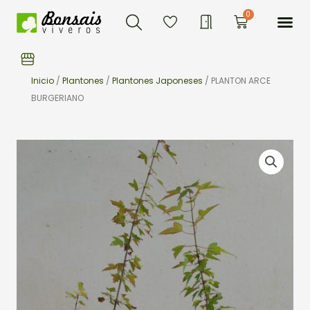
Buscar
Ir
Me
0
Carrito
al
contenido
Inicio
/
Plantones
/
Plantones Japoneses
/ PLANTON ARCE
BURGERIANO