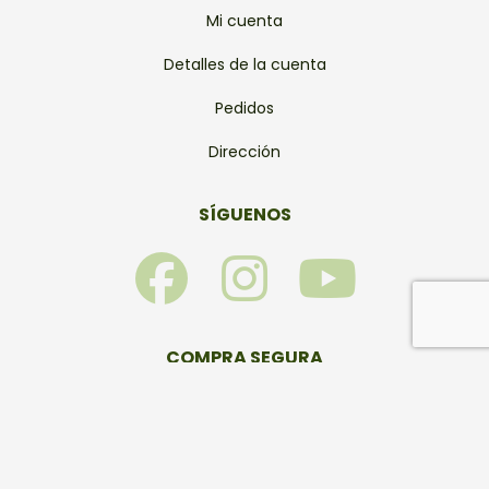
Mi cuenta
Detalles de la cuenta
Pedidos
Dirección
SÍGUENOS
F
I
Y
a
n
o
c
s
u
COMPRA SEGURA
e
t
t
b
a
u
© Bonsais Viveros 2026 – Todos los derechos reservados.