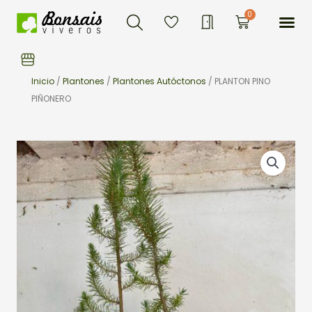
Buscar
Ir
Me
0
Carrito
al
contenido
Inicio
/
Plantones
/
Plantones Autóctonos
/ PLANTON PINO
PIÑONERO