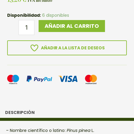
13,20
€
IVA incluído
PLANTON
Disponibilidad:
6 disponibles
PINO
AÑADIR AL CARRITO
PIÑONERO
cantidad
AÑADIR A LA LISTA DE DESEOS
DESCRIPCIÓN
– Nombre científico o latino:
Pinus pinea
L.