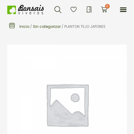
Buscar
Ir
Me
0
Carrito
al
contenido
Inicio
/
Sin categorizar
/ PLANTON TEJO JAPONES