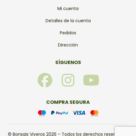
Mi cuenta
Detalles de la cuenta
Pedidos
Dirección
SÍGUENOS
F
I
Y
a
n
o
c
s
u
COMPRA SEGURA
e
t
t
© Bonsais Viveros 2026 – Todos los derechos reservados.