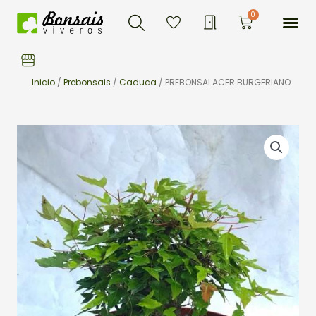
Buscar
Ir
Me
0
Carrito
al
contenido
Inicio
/
Prebonsais
/
Caduca
/ PREBONSAI ACER BURGERIANO