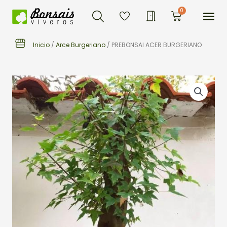
Buscar
Ir
Me
0
Carrito
al
contenido
Inicio
/
Arce Burgeriano
/ PREBONSAI ACER BURGERIANO