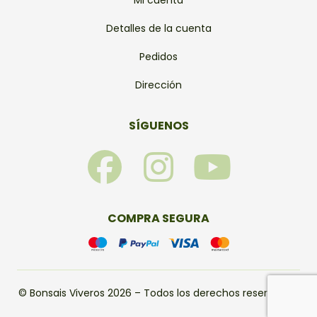
Mi cuenta
Detalles de la cuenta
Pedidos
Dirección
SÍGUENOS
F
I
Y
a
n
o
c
s
u
COMPRA SEGURA
e
t
t
b
a
u
© Bonsais Viveros 2026 – Todos los derechos reservados.