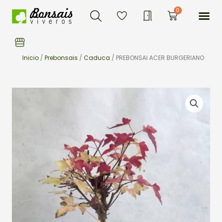
Buscar
Ir
Me
0
Carrito
al
contenido
Inicio
/
Prebonsais
/
Caduca
/ PREBONSAI ACER BURGERIANO