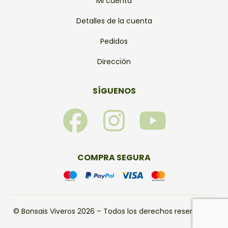
Mi cuenta
Detalles de la cuenta
Pedidos
Dirección
SÍGUENOS
F
I
Y
a
n
o
c
s
u
COMPRA SEGURA
e
t
t
b
a
u
© Bonsais Viveros 2026 – Todos los derechos reservados.