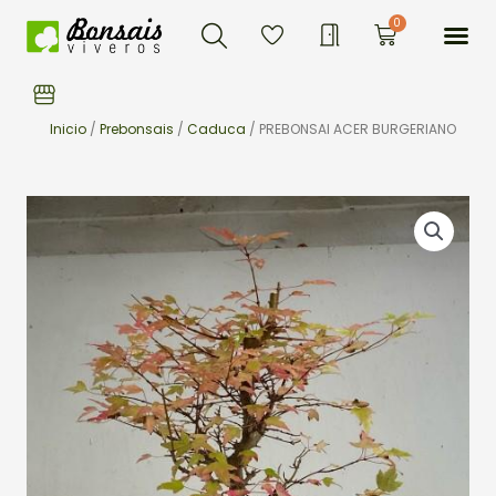
Buscar
Ir
Me
0
Carrito
al
contenido
Inicio
/
Prebonsais
/
Caduca
/ PREBONSAI ACER BURGERIANO