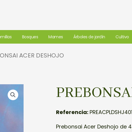
millas
Bosques
Mames
Árboles de jardín
Cultivo
BONSAI ACER DESHOJO
PREBONSA
Referencia:
PREACPLDSHJ401
Prebonsai Acer Deshojo de 4