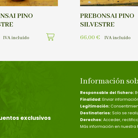
NSAI PINO
PREBONSAI PINO
STRE
SILVESTRE
66,00
€
IVA incluído
IVA incluído
Información sob
Responsable del fichero:
B
Finalidad:
Enviar informació
Legitimación:
Consentimient
Destinatarios:
Solo se reali
uentos exclusivos
Derechos:
Acceder, rectific
Más información en nuestra P