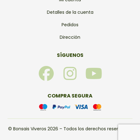
Detalles de la cuenta
Pedidos
Dirección
SÍGUENOS
F
I
Y
a
n
o
c
s
u
COMPRA SEGURA
e
t
t
b
a
u
© Bonsais Viveros 2026 – Todos los derechos reservados.