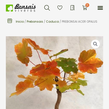
Buscar
Ir
Me
0
Carrito
al
contenido
Inicio
/
Prebonsais
/
Caduca
/ PREBONSAI ACER OPALUS