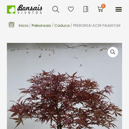
Buscar
Ir
Me
0
Carrito
al
contenido
Inicio
/
Prebonsais
/
Caduca
/ PREBONSAI ACER PALMATUM