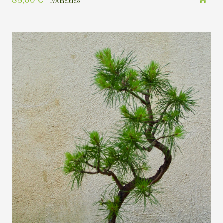
88,00
€
IVA incluído