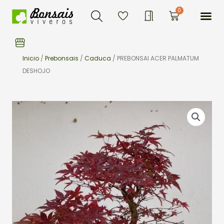
Buscar
Ir
Me
0
Carrito
al
contenido
Inicio
/
Prebonsais
/
Caduca
/ PREBONSAI ACER PALMATUM
DESHOJO