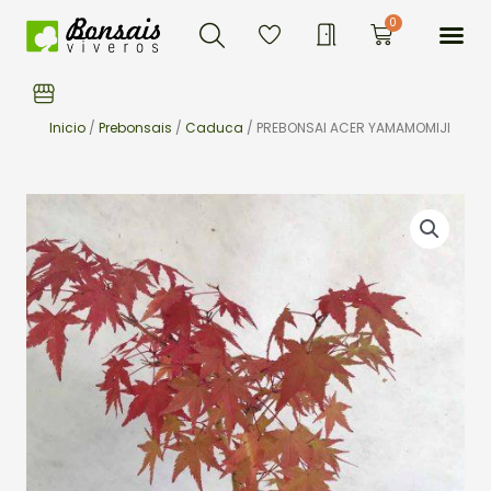
Buscar
Ir
Me
0
Carrito
al
contenido
Inicio
/
Prebonsais
/
Caduca
/ PREBONSAI ACER YAMAMOMIJI